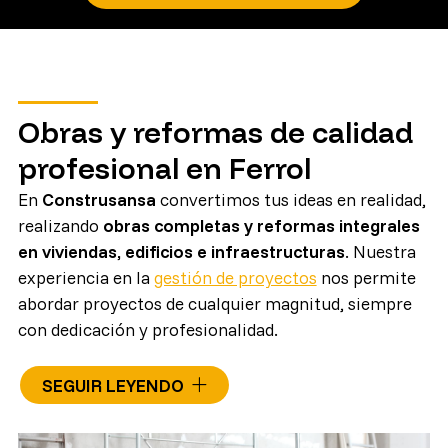
Obras y reformas de calidad
profesional en Ferrol
En
Construsansa
convertimos tus ideas en realidad,
realizando
obras completas y reformas integrales
en viviendas, edificios e infraestructuras
. Nuestra
experiencia en la
gestión de proyectos
nos permite
abordar proyectos de cualquier magnitud, siempre
con dedicación y profesionalidad.
Cada proyecto lo tratamos como único, cuidando
SEGUIR LEYENDO
cada detalle para cumplir plazos, ajustar costes y
ofrecer acabados de calidad superior.